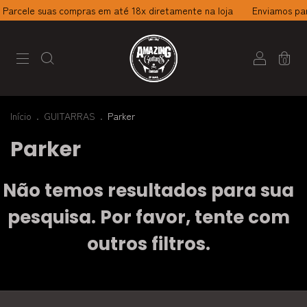
Parcele suas compras em até 18x diretamente na loja
Enviamos par
0
Início
.
GUITARRAS
.
Parker
Parker
Não temos resultados para sua
pesquisa. Por favor, tente com
outros filtros.