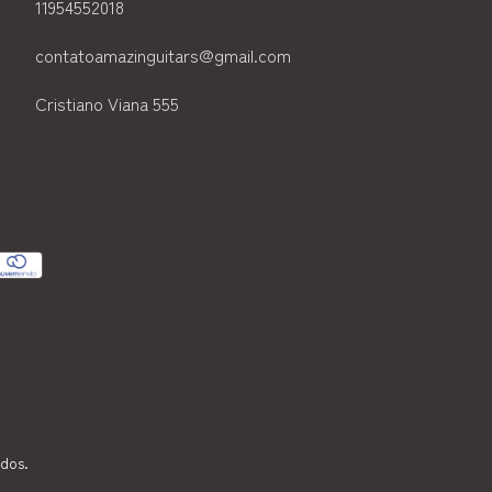
11954552018
contatoamazinguitars@gmail.com
Cristiano Viana 555
ados.