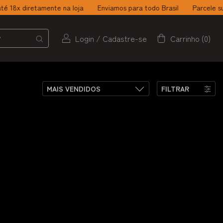
8x diretamente na loja
Enviamos para todo Brasil
Parcele suas 
Login
/
Cadastre-se
Carrinho
(
0
)
FILTRAR