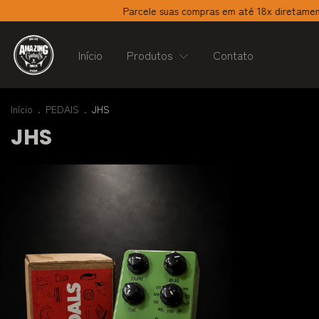
Parcele suas compras em até 18x diretamente n
Início
Produtos
Contato
Início
.
PEDAIS
.
JHS
JHS